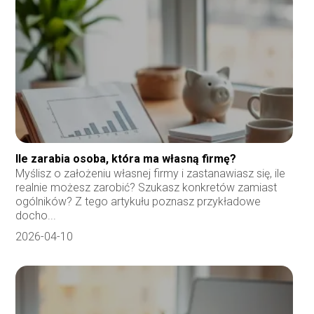
Ile zarabia osoba, która ma własną firmę?
Myślisz o założeniu własnej firmy i zastanawiasz się, ile
realnie możesz zarobić? Szukasz konkretów zamiast
ogólników? Z tego artykułu poznasz przykładowe
docho...
2026-04-10