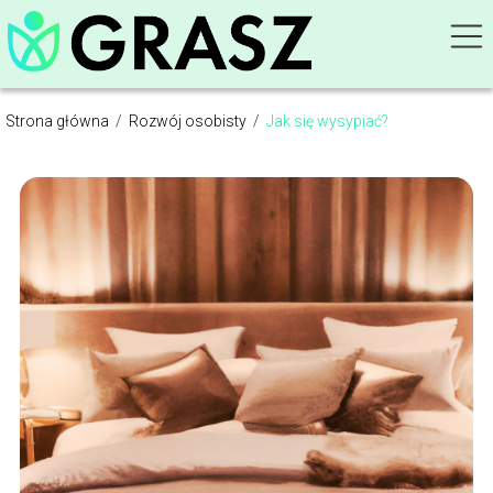
Strona główna
/
Rozwój osobisty
/
Jak się wysypiać?