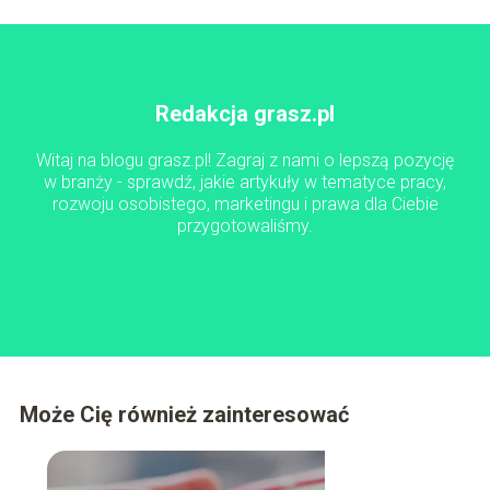
Redakcja grasz.pl
Witaj na blogu grasz.pl! Zagraj z nami o lepszą pozycję
w branży - sprawdź, jakie artykuły w tematyce pracy,
rozwoju osobistego, marketingu i prawa dla Ciebie
przygotowaliśmy.
Może Cię również zainteresować