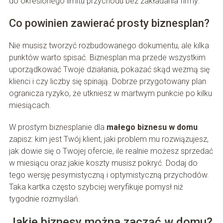
do określonego limitu przychodu bez zakładania firmy.
Co powinien zawierać prosty biznesplan?
Nie musisz tworzyć rozbudowanego dokumentu, ale kilka
punktów warto spisać. Biznesplan ma przede wszystkim
uporządkować Twoje działania, pokazać skąd wezmą się
klienci i czy liczby się spinają. Dobrze przygotowany plan
ogranicza ryzyko, że utkniesz w martwym punkcie po kilku
miesiącach.
W prostym biznesplanie dla
małego biznesu w domu
zapisz: kim jest Twój klient, jaki problem mu rozwiązujesz,
jak dowie się o Twojej ofercie, ile realnie możesz sprzedać
w miesiącu oraz jakie koszty musisz pokryć. Dodaj do
tego wersję pesymistyczną i optymistyczną przychodów.
Taka kartka często szybciej weryfikuje pomysł niż
tygodnie rozmyślań.
Jakie biznesy można zacząć w domu?