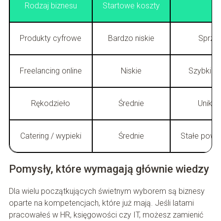
Rodzaj biznesu
Startowe koszty
Produkty cyfrowe
Bardzo niskie
Sprzed
Freelancing online
Niskie
Szybki st
Rękodzieło
Średnie
Unikaln
Catering / wypieki
Średnie
Stałe powr
Pomysły, które wymagają głównie wiedzy
Dla wielu początkujących świetnym wyborem są biznesy
oparte na kompetencjach, które już mają. Jeśli latami
pracowałeś w HR, księgowości czy IT, możesz zamienić