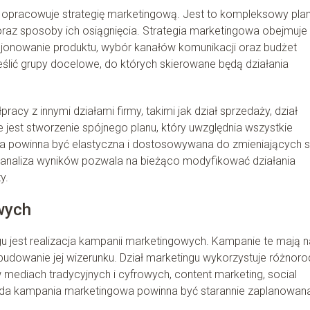
 opracowuje strategię marketingową. Jest to kompleksowy pla
 oraz sposoby ich osiągnięcia. Strategia marketingowa obejmuje
ycjonowanie produktu, wybór kanałów komunikacji oraz budżet
eślić grupy docelowe, do których skierowane będą działania
cy z innymi działami firmy, takimi jak dział sprzedaży, dział
e jest stworzenie spójnego planu, który uwzględnia wszystkie
owa powinna być elastyczna i dostosowywana do zmieniających s
analiza wyników pozwala na bieżąco modyfikować działania
y.
wych
u jest realizacja kampanii marketingowych. Kampanie te mają n
budowanie jej wizerunku. Dział marketingu wykorzystuje różnor
 w mediach tradycyjnych i cyfrowych, content marketing, social
ażda kampania marketingowa powinna być starannie zaplanowana