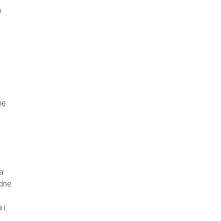
n
ię
a
odne
 i