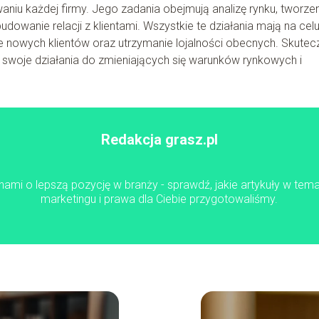
aniu każdej firmy. Jego zadania obejmują analizę rynku, tworze
budowanie relacji z klientami. Wszystkie te działania mają na cel
ie nowych klientów oraz utrzymanie lojalności obecnych. Skutec
ać swoje działania do zmieniających się warunków rynkowych i
Redakcja grasz.pl
z nami o lepszą pozycję w branży - sprawdź, jakie artykuły w te
marketingu i prawa dla Ciebie przygotowaliśmy.