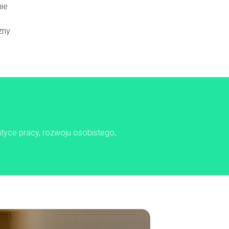
nie
u
zny
matyce pracy, rozwoju osobistego,