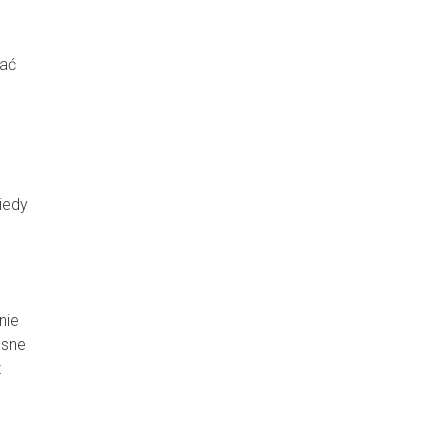
wać
iedy
nie
esne
z