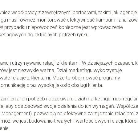
ież współpracy z zewnętrznymi partnerami, takimi jak agencje
ingu musi również monitorować efektywność kampanii i analizo
e. W przypadku niepowodzeń konieczne jest wprowadzenie
etingowych do aktualnych potrzeb rynku.
u i utrzymywaniu relacji z klientami. W dzisiejszych czasach, k
ntów jest niezwykle ważna. Dział marketingu wykorzystuje
trwałe relacje z klientami. Może to obejmować programy
komunikację oraz wysoką jakość obsługi klienta.
zumienia ich potrzeb i oczekiwań. Dział marketingu musi regular
ania, aby dostosować swoje działania do ich wymagań. Współcz
ip Management), pozwalają na efektywne zarządzanie relacjami 
u możliwe jest budowanie trwałych i wartościowych relacji, które
enie.