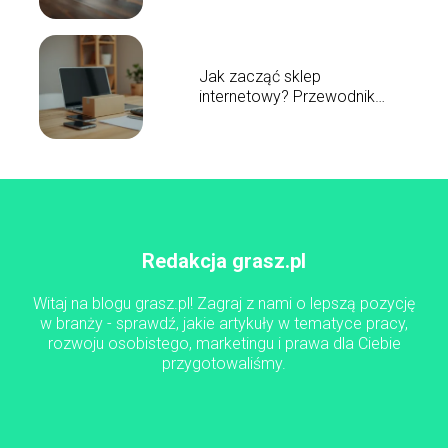
Jak zacząć sklep
internetowy? Przewodnik
krok po kroku
Redakcja grasz.pl
Witaj na blogu grasz.pl! Zagraj z nami o lepszą pozycję
w branży - sprawdź, jakie artykuły w tematyce pracy,
rozwoju osobistego, marketingu i prawa dla Ciebie
przygotowaliśmy.